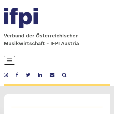
Verband der Österreichischen
Musikwirtschaft - IFPI Austria
Skip
Toggle
to
navigation
main
content