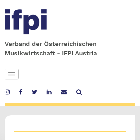
Verband der Österreichischen
Musikwirtschaft - IFPI Austria
Skip
Toggle
to
navigation
main
content