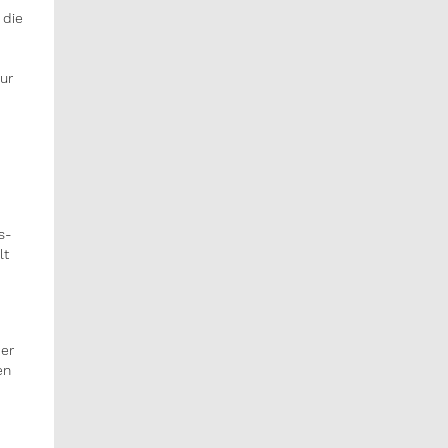
 die
ur
s-
lt
er
en