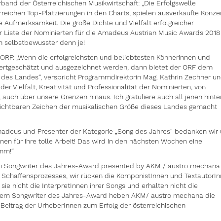
erband der Österreichischen Musikwirtschaft: „Die Erfolgswelle
rreichen Top-Platzierungen in den Charts, spielen ausverkaufte Konze
e Aufmerksamkeit. Die große Dichte und Vielfalt erfolgreicher
der Liste der Nominierten für die Amadeus Austrian Music Awards 2018
ch selbstbewusster denn je!
 ORF: „Wenn die erfolgreichsten und beliebtesten Könnerinnen und
wertgeschätzt und ausgezeichnet werden, dann bietet der ORF dem
 des Landes“, verspricht Programmdirektorin Mag. Kathrin Zechner u
der Vielfalt, Kreativität und Professionalität der Nominierten, von
auch über unsere Grenzen hinaus. Ich gratuliere auch all jenen hinte
ichtbaren Zeichen der musikalischen Größe dieses Landes gemacht
Amadeus und Presenter der Kategorie „Song des Jahres“ bedanken wir
nnen für ihre tolle Arbeit! Das wird in den nächsten Wochen eine
mm!“
em Songwriter des Jahres-Award presented by AKM / austro mechana
n Schaffensprozesses, wir rücken die KomponistInnen und TextautorI
sie nicht die InterpretInnen ihrer Songs und erhalten nicht die
it dem Songwriter des Jahres-Award heben AKM/ austro mechana die
Beitrag der UrheberInnen zum Erfolg der österreichischen