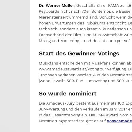
Dr. Werner Müller
, Geschäftsführer FAMA zur „B
Keyboards nicht nach 70er Bontempi, die Bässe 
Nierensteinzertrümmernd sind. Schlicht wenn die
hohen Erwartungen des Publikums entspricht. Dan
technisch, sondern auch kreativ- künstlerisch 
Fachverband der Film- und Musikwirtschaft würd
Mixing und Mastering – und das ist auch gut so.“
Start des Gewinner-Votings
Musikfans entscheiden mit Musikfans können ab so
www.amadeusawards.at/voting zur Verfügung. D
Trophäen verliehen werden. Aus den Nominierten
(wobei jeweils 50% Publikumsvoting und 50% Juryv
So wurde nominiert
Die Amadeus-Jury besteht aus mehr als 100 Exp
Jury-Wertung und den Verkäufen im Jahr 2017 er
in das Gesamtranking ein. Die FM4 Award Nomin
Nominierungsprozedere gibt es auf
www.amadeu