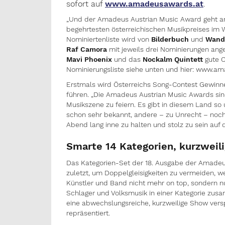
sofort auf
www.amadeusawards.at
.
„Und der Amadeus Austrian Music Award geht an…
begehrtesten österreichischen Musikpreises im W
Nominiertenliste wird von
Bilderbuch
und
Wand
Raf Camora
mit jeweils drei Nominierungen ang
Mavi Phoenix
und das
Nockalm Quintett
gute C
Nominierungsliste siehe unten und hier: www.am
Erstmals wird Österreichs Song-Contest Gewinn
führen. „Die Amadeus Austrian Music Awards sind
Musikszene zu feiern. Es gibt in diesem Land so 
schon sehr bekannt, andere – zu Unrecht – noch w
Abend lang inne zu halten und stolz zu sein auf 
Smarte 14 Kategorien, kurzweili
Das Kategorien-Set der 18. Ausgabe der Amadeus
zuletzt, um Doppelgleisigkeiten zu vermeiden, 
Künstler und Band nicht mehr on top, sondern 
Schlager und Volksmusik in einer Kategorie zusa
eine abwechslungsreiche, kurzweilige Show verspr
repräsentiert.