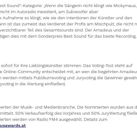
est Sound“-Kategorie: „Wenn die Sängerin nicht klingt wie Mickymaus,
nicht im Autoradio inexistent, am Subwoofer aber
 Aufnahme so klingt, wie sie den Intentionen der Künstler und den
n ist das zumeist das Verdienst der Profis am Mischpult, die nicht n
unverzichtbarer Teil des Gesamtsounds sind. Der Amadeus und der
igen dies mit dem Sonderpreis Best Sound für das beste Recording,
fort für ihre Lieblingskünstler stimmen. Das Voting-Tool steht auf
ie Online-Community entscheidet mit, an wen die begehrten Amadeu
 werden mittels Publikumsvoting und Juryvoting die Gewinner gewäh
oting in die Wertung einfließen).
erten der Musik- und Medienbranche. Die Nominierten wurden aus d
mittelt. 50% Verkaufserfolg des Vorjahres und 50% JuryWertung fließ
ierten werden von Radio FM4 ausgewählt. Details zum
sawards.at
.