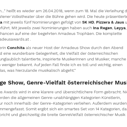
“ heißt es wieder am 26.04.2018, wenn zum 18. Mal die Verleihung 
iener Volkstheater über die Bühne gehen wird. Die heute präsentiert
a
mit jeweils fünf Nominierungen gefolgt von
5K HD
,
Pizzera & Jaus
u
eführt. Mit jeweils zwei Nominierungen haben auch
Ina
Regen
,
Leyya
,
hancen auf eine der begehrten Amadeus Trophäen. Die komplette
adeusawards.at .
erin
Conchita
als neuer Host der Amadeus Show durch den Abend
 eine wunderbare Gelegenheit, die Vielfalt der österreichischen
unglaublich talentierte, inspirierte Musikerinnen und Musiker, manche
eniger bekannt. Auf jeden Fall finde ich es toll und wichtig, einen
das, was hierzulande musikalisch abgeht.“
ge Show, Genre-Vielfalt österreichischer Mus
 Awards wird in eine klarere und übersichtlichere Form gebracht. Ni
werden die allgemeinen Genre-unabhängigen Kategorien Künstlerin,
nur noch innerhalb der Genre-Kategorien verliehen. Außerdem wurden
mmengefasst. Somit ergibt sich ein smartes Set von 14 Kategorien, da
icht und gleichzeitig die breite GenreVielfalt österreichischer Musik