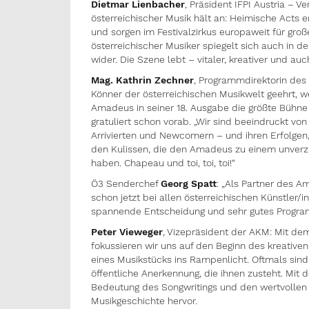
Dietmar Lienbacher
, Präsident IFPI Austria – V
österreichischer Musik hält an: Heimische Acts e
und sorgen im Festivalzirkus europaweit für groß
österreichischer Musiker spiegelt sich auch in 
wider. Die Szene lebt – vitaler, kreativer und au
Mag. Kathrin Zechner
, Programmdirektorin des
Könner der österreichischen Musikwelt geehrt, 
Amadeus in seiner 18. Ausgabe die größte Bühne
gratuliert schon vorab. „Wir sind beeindruckt von 
Arrivierten und Newcomern – und ihren Erfolgen, 
den Kulissen, die den Amadeus zu einem unverz
haben. Chapeau und toi, toi, toi!“
Ö3 Senderchef
Georg Spatt
: „Als Partner des 
schon jetzt bei allen österreichischen Künstler/i
spannende Entscheidung und sehr gutes Progra
Peter Vieweger
, Vizepräsident der AKM: Mit d
fokussieren wir uns auf den Beginn des kreative
eines Musikstücks ins Rampenlicht. Oftmals sind 
öffentliche Anerkennung, die ihnen zusteht. M
Bedeutung des Songwritings und den wertvollen 
Musikgeschichte hervor.