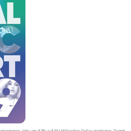
angenen Jahr um 9,7% auf 19,1 Milliarden Dollar gestiegen. Damit