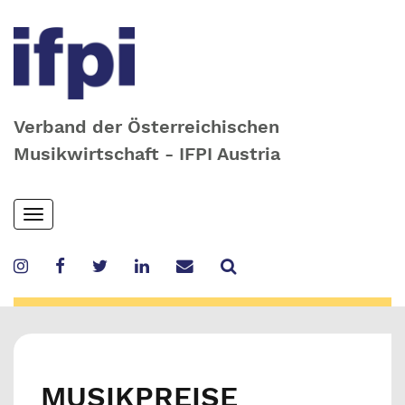
Verband der Österreichischen
Musikwirtschaft - IFPI Austria
Skip
Toggle
to
navigation
main
content
MUSIKPREISE