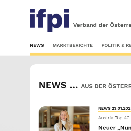
Verband der Österre
Skip
NEWS
MARKTBERICHTE
POLITIK & 
to
main
content
NEWS …
AUS DER ÖSTER
NEWS 23.01.202
Austria Top 40
Neuer „Num