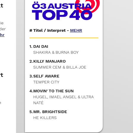
kt
ie
der
#
Titel / Interpret -
MEHR
hr
1.
DAI DAI
SHAKIRA & BURNA BOY
2.
KILLY MANJARO
SUMMER CEM & BILLA JOE
rt
3.
SELF AWARE
TEMPER CITY
4.
MOVIN' TO THE SUN
HUGEL, IMAEL ANGEL & ULTRA
e
NATÉ
5.
MR. BRIGHTSIDE
HE KILLERS