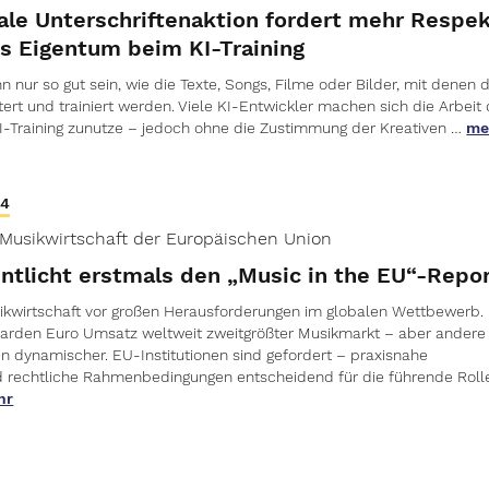
nale Unterschriftenaktion fordert mehr Respe
es Eigentum beim KI-Training
n nur so gut sein, wie die Texte, Songs, Filme oder Bilder, mit denen d
ert und trainiert werden. Viele KI-Entwickler machen sich die Arbeit 
I-Training zunutze – jedoch ohne die Zustimmung der Kreativen …
me
24
e Musikwirtschaft der Europäischen Union
entlicht erstmals den „Music in the EU“-Repo
kwirtschaft vor großen Herausforderungen im globalen Wettbewerb.
liarden Euro Umsatz weltweit zweitgrößter Musikmarkt – aber andere
 dynamischer. EU-Institutionen sind gefordert – praxisnahe
 rechtliche Rahmenbedingungen entscheidend für die führende Roll
hr