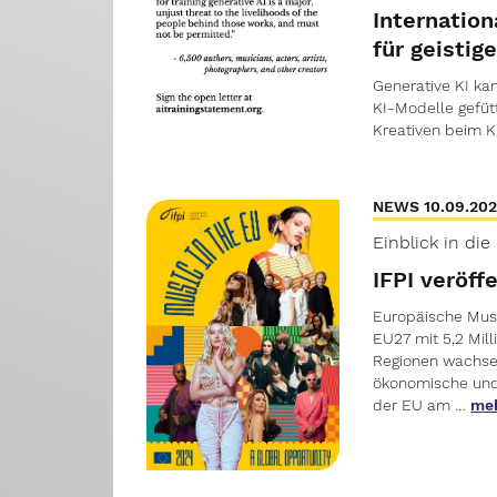
Internatio
für geistig
Generative KI kan
KI-Modelle gefütt
Kreativen beim K
NEWS 10.09.20
Einblick in di
IFPI veröff
Europäische Musi
EU27 mit 5,2 Mil
Regionen wachsen
ökonomische und
der EU am …
me