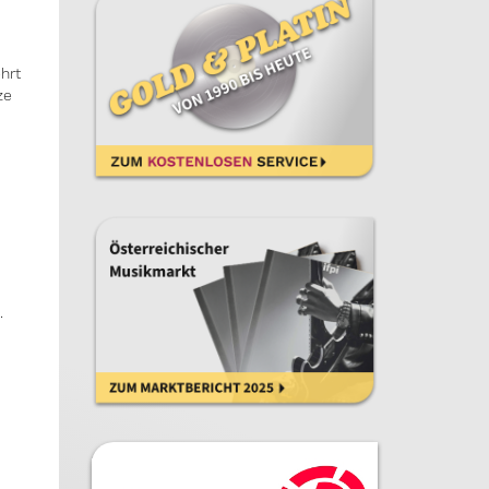
hrt
ze
s
.