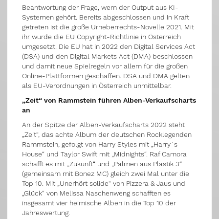
Beantwortung der Frage, wem der Output aus KI-
Systemen gehört. Bereits abgeschlossen und in Kraft
getreten ist die große Urheberrechts-Novelle 2021. Mit
ihr wurde die EU Copyright-Richtlinie in Österreich
umgesetzt. Die EU hat in 2022 den Digital Services Act
(DSA) und den Digital Markets Act (DMA) beschlossen
und damit neue Spielregeln vor allem für die großen
Online-Plattformen geschaffen. DSA und DMA gelten
als EU-Verordnungen in Österreich unmittelbar.
„Zeit“ von Rammstein führen Alben-Verkaufscharts
an
An der Spitze der Alben-Verkaufscharts 2022 steht
„Zeit“, das achte Album der deutschen Rocklegenden
Rammstein, gefolgt von Harry Styles mit „Harry´s
House“ und Taylor Swift mit „Midnights“. Raf Camora
schafft es mit „Zukunft“ und „Palmen aus Plastik 3“
(gemeinsam mit Bonez MC) gleich zwei Mal unter die
Top 10. Mit „Unerhört solide“ von Pizzera & Jaus und
„Glück“ von Melissa Naschenweng schafften es
insgesamt vier heimische Alben in die Top 10 der
Jahreswertung.