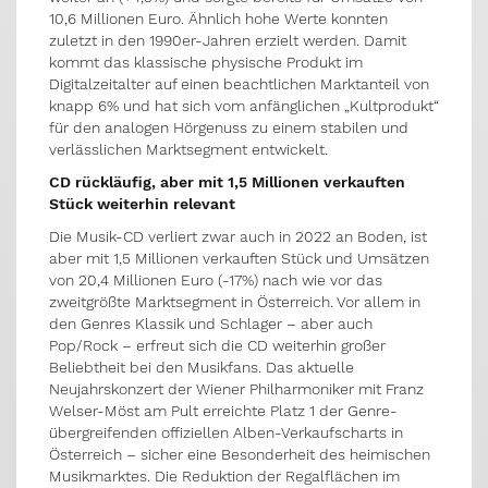
10,6 Millionen Euro. Ähnlich hohe Werte konnten
zuletzt in den 1990er-Jahren erzielt werden. Damit
kommt das klassische physische Produkt im
Digitalzeitalter auf einen beachtlichen Marktanteil von
knapp 6% und hat sich vom anfänglichen „Kultprodukt“
für den analogen Hörgenuss zu einem stabilen und
verlässlichen Marktsegment entwickelt.
CD rückläufig, aber mit 1,5 Millionen verkauften
Stück weiterhin relevant
Die Musik-CD verliert zwar auch in 2022 an Boden, ist
aber mit 1,5 Millionen verkauften Stück und Umsätzen
von 20,4 Millionen Euro (-17%) nach wie vor das
zweitgrößte Marktsegment in Österreich. Vor allem in
den Genres Klassik und Schlager – aber auch
Pop/Rock – erfreut sich die CD weiterhin großer
Beliebtheit bei den Musikfans. Das aktuelle
Neujahrskonzert der Wiener Philharmoniker mit Franz
Welser-Möst am Pult erreichte Platz 1 der Genre-
übergreifenden offiziellen Alben-Verkaufscharts in
Österreich – sicher eine Besonderheit des heimischen
Musikmarktes. Die Reduktion der Regalflächen im