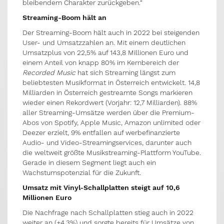
bleibendem Charakter zurückgeben.“
Streaming-Boom
hält an
Der Streaming-Boom hält auch in 2022 bei steigenden
User- und Umsatzzahlen an. Mit einem deutlichen
Umsatzplus von 22,5% auf 143,8 Millionen Euro und
einem Anteil von knapp 80% im Kernbereich der
Recorded Music
hat sich Streaming längst zum
beliebtesten Musikformat in Österreich entwickelt. 14,8
Milliarden in Österreich gestreamte Songs markieren
wieder einen Rekordwert (Vorjahr: 12,7 Milliarden). 88%
aller Streaming-Umsätze werden über die Premium-
Abos von Spotify, Apple Music, Amazon unlimited oder
Deezer erzielt, 9% entfallen auf werbefinanzierte
Audio- und Video-Streamingservices, darunter auch
die weltweit größte Musikstreaming-Plattform YouTube.
Gerade in diesem Segment liegt auch ein
Wachstumspotenzial für die Zukunft.
Umsatz mit Vinyl-Schallplatten steigt auf 10,6
Millionen Euro
Die Nachfrage nach Schallplatten stieg auch in 2022
weiter an (+4,3%) und sorgte bereits für Umsätze von