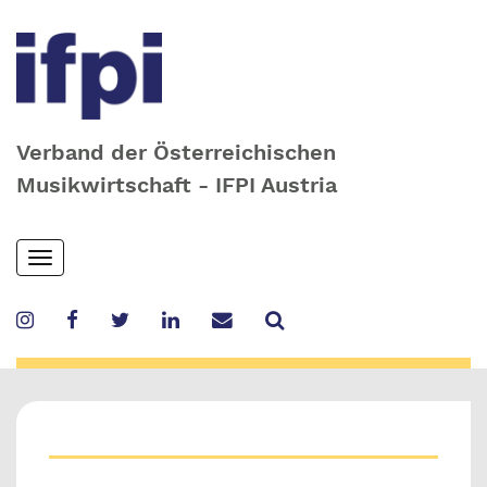
Verband der Österreichischen
Musikwirtschaft - IFPI Austria
Skip
Toggle
to
navigation
main
content