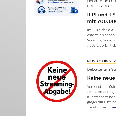
Debatte um St
neuer Steuer
IFPI und L
mit 700.000
Im Zuge der aktu
österreichischen 
Vorschlag eine h
Austria spricht s
NEWS 19.05.20
Debatte um St
Keine neue
Verband der öste
„Mehr Belastung 
Kunstschaffenden
gegen die Einfüh
zusätzliche …
me