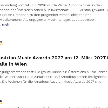
ersammlung vom 24. Juni 2026 wurde Walter Gröbchen neu in den
bands der Österreichischen Musikwirtschart – IFPI-Austria gewählt. S
t Walter Gröbchen zu den prägenden Persönlichkeiten der
 Musikbranche. Als engagierter Musikmanager, Labelbetreiber,
…
mehr
26
strian Music Awards 2027 am 12. März 2027 
lle in Wien
agungsort stehen fest: Die größte Bühne für Österreichs Musik kehrt 
 die Wiener Marx Halle zurück. ORF und Amadeus setzen erfolgreiche
rt. Die Weichen für die Amadeus Austrian Music Awards 2027 sind
26