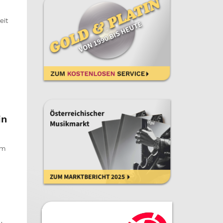
eit
in
am