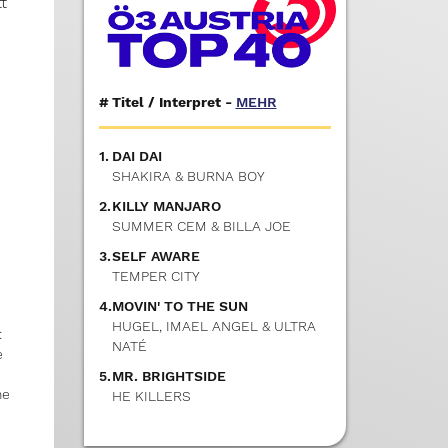
t
n
#
Titel / Interpret -
MEHR
1.
DAI DAI
SHAKIRA & BURNA BOY
2.
KILLY MANJARO
SUMMER CEM & BILLA JOE
3.
SELF AWARE
TEMPER CITY
4.
MOVIN' TO THE SUN
HUGEL, IMAEL ANGEL & ULTRA
:
NATÉ
e
5.
MR. BRIGHTSIDE
ne
HE KILLERS