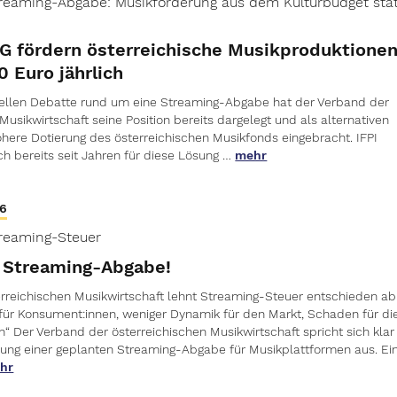
reaming-Abgabe: Musikförderung aus dem Kulturbudget stat
SG fördern österreichische Musikproduktione
 Euro jährlich
ellen Debatte rund um eine Streaming-Abgabe hat der Verband der
Musikwirtschaft seine Position bereits dargelegt und als alternativen
öhere Dotierung des österreichischen Musikfonds eingebracht. IFPI
ich bereits seit Jahren für diese Lösung …
mehr
26
reaming-Steuer
 Streaming-Abgabe!
rreichischen Musikwirtschaft lehnt Streaming-Steuer entschieden ab
für Konsument:innen, weniger Dynamik für den Markt, Schaden für di
“ Der Verband der österreichischen Musikwirtschaft spricht sich klar
rung einer geplanten Streaming-Abgabe für Musikplattformen aus. Ei
hr