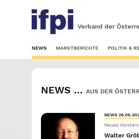
Verband der Österre
Skip
NEWS
MARKTBERICHTE
POLITIK & 
to
main
content
NEWS …
AUS DER ÖSTER
NEWS 26.06.20
Neues Vorstan
Walter Grö