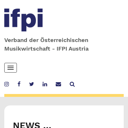
Verband der Österreichischen
Musikwirtschaft - IFPI Austria
Skip
Toggle
to
navigation
main
content
NEWS …