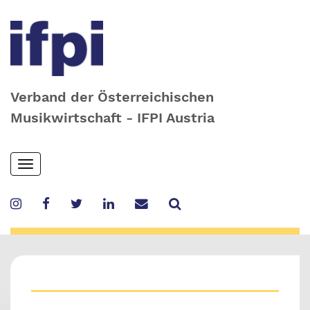
Verband der Österreichischen
Musikwirtschaft - IFPI Austria
Skip
Toggle
to
navigation
main
content