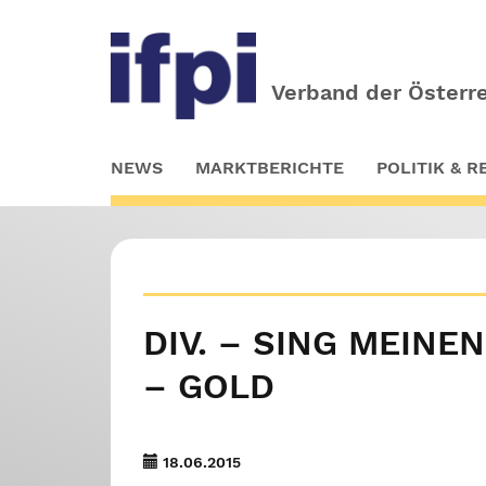
Verband der Österre
Skip
NEWS
MARKTBERICHTE
POLITIK & 
to
main
content
DIV. – SING MEIN
– GOLD
18.06.2015