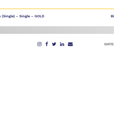
n (Single) – Single – GOLD
B
DATE