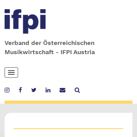
Verband der Österreichischen
Musikwirtschaft - IFPI Austria
Skip
Toggle
to
navigation
main
content