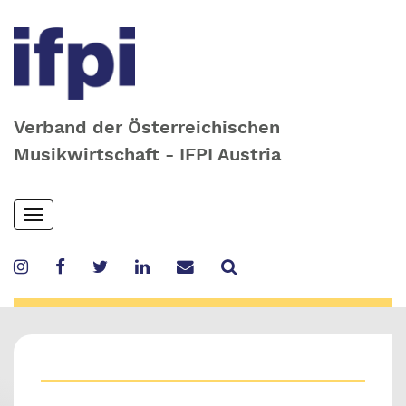
Verband der Österreichischen
Musikwirtschaft - IFPI Austria
Skip
Toggle
to
navigation
main
content