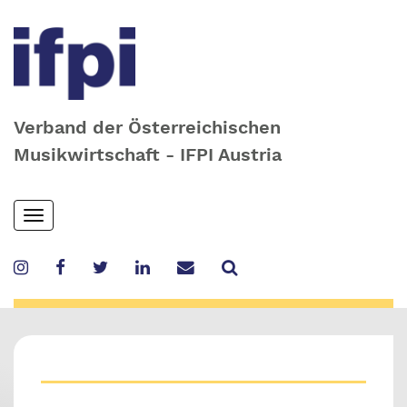
Verband der Österreichischen
Musikwirtschaft - IFPI Austria
Skip
Toggle
to
navigation
main
content