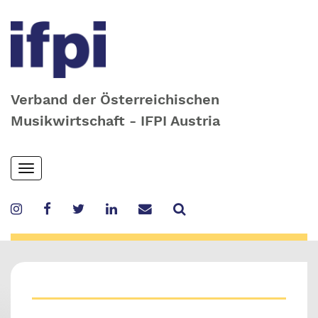
Verband der Österreichischen
Musikwirtschaft - IFPI Austria
Skip
Toggle
to
navigation
main
content