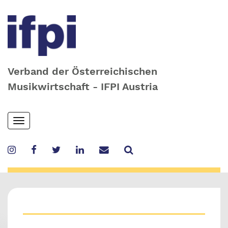
Verband der Österreichischen
Musikwirtschaft - IFPI Austria
Skip
Toggle
to
navigation
main
content