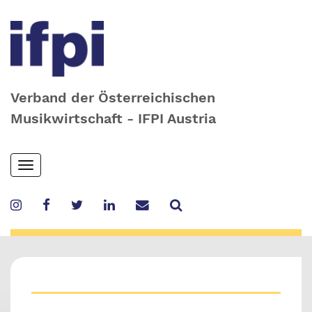
Verband der Österreichischen
Musikwirtschaft - IFPI Austria
Skip
Toggle
to
navigation
main
content