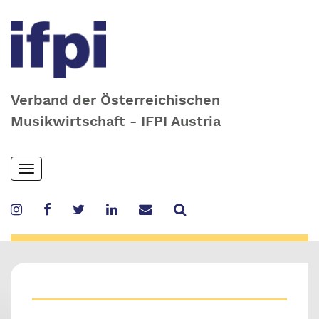
Verband der Österreichischen
Musikwirtschaft - IFPI Austria
Skip
Toggle
to
navigation
main
content