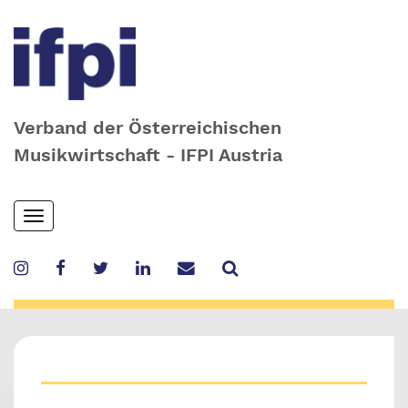
Verband der Österreichischen
Musikwirtschaft - IFPI Austria
Skip
Toggle
to
navigation
main
content