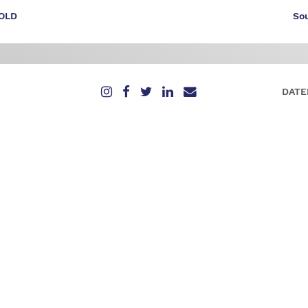
GOLD
So
DATE