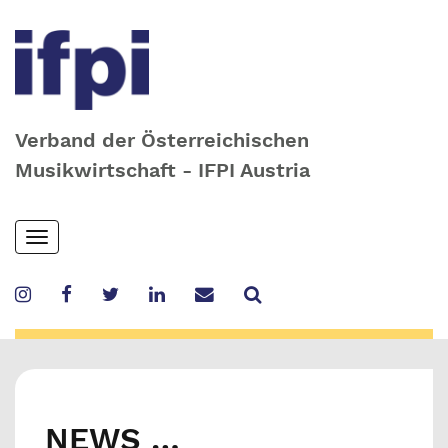
Verband der Österreichischen
Musikwirtschaft - IFPI Austria
Skip
Toggle
to
navigation
main
content
NEWS …