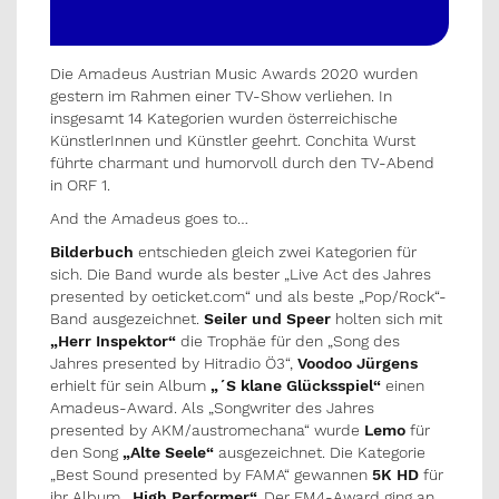
Die Amadeus Austrian Music Awards 2020 wurden
gestern im Rahmen einer TV-Show verliehen. In
insgesamt 14 Kategorien wurden österreichische
KünstlerInnen und Künstler geehrt. Conchita Wurst
führte charmant und humorvoll durch den TV-Abend
in ORF 1.
And the Amadeus goes to…
Bilderbuch
entschieden gleich zwei Kategorien für
sich. Die Band wurde als bester „Live Act des Jahres
presented by oeticket.com“ und als beste „Pop/Rock“-
Band ausgezeichnet.
Seiler und Speer
holten sich mit
„Herr Inspektor“
die Trophäe für den „Song des
Jahres presented by Hitradio Ö3“,
Voodoo Jürgens
erhielt für sein Album
„´S klane Glücksspiel“
einen
Amadeus-Award. Als „Songwriter des Jahres
presented by AKM/austromechana“ wurde
Lemo
für
den Song
„Alte Seele“
ausgezeichnet. Die Kategorie
„Best Sound presented by FAMA“ gewannen
5K HD
für
ihr Album
„High Performer“.
Der FM4-Award ging an