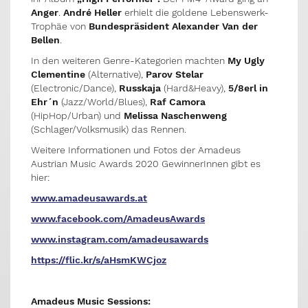
Anger
.
André Heller
erhielt die goldene Lebenswerk-
Trophäe von
Bundespräsident Alexander Van der
Bellen
.
In den weiteren Genre-Kategorien machten
My Ugly
Clementine
(Alternative),
Parov Stelar
(Electronic/Dance),
Russkaja
(Hard&Heavy),
5/8erl in
Ehr´n
(Jazz/World/Blues),
Raf Camora
(HipHop/Urban) und
Melissa Naschenweng
(Schlager/Volksmusik) das Rennen.
Weitere Informationen und Fotos der Amadeus
Austrian Music Awards 2020 GewinnerInnen gibt es
hier:
www.amadeusawards.at
www.facebook.com/AmadeusAwards
www.instagram.com/amadeusawards
https://flic.kr/s/aHsmKWCjoz
Amadeus Music Sessions: