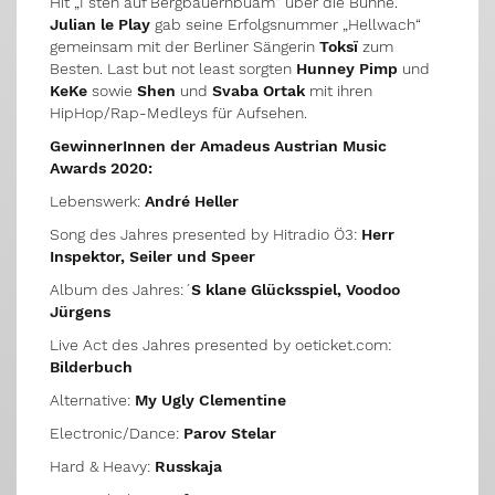
Hit „I steh auf Bergbauernbuam“ über die Bühne.
Julian le Play
gab seine Erfolgsnummer „Hellwach“
gemeinsam mit der Berliner Sängerin
Toksï
zum
Besten. Last but not least sorgten
Hunney Pimp
und
KeKe
sowie
Shen
und
Svaba Ortak
mit ihren
HipHop/Rap-Medleys für Aufsehen.
GewinnerInnen der Amadeus Austrian Music
Awards 2020:
Lebenswerk:
André Heller
Song des Jahres presented by Hitradio Ö3:
Herr
Inspektor, Seiler und Speer
Album des Jahres:´
S klane Glücksspiel, Voodoo
Jürgens
Live Act des Jahres presented by oeticket.com:
Bilderbuch
Alternative:
My Ugly Clementine
Electronic/Dance:
Parov Stelar
Hard & Heavy:
Russkaja