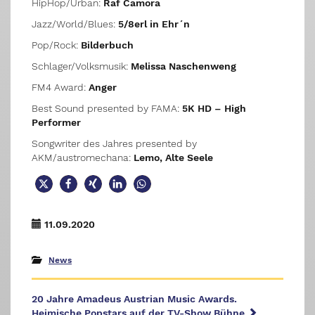
HipHop/Urban:
Raf Camora
Jazz/World/Blues:
5/8erl in Ehr´n
Pop/Rock:
Bilderbuch
Schlager/Volksmusik:
Melissa Naschenweng
FM4 Award:
Anger
Best Sound presented by FAMA:
5K HD – High
Performer
Songwriter des Jahres presented by
AKM/austromechana:
Lemo, Alte Seele
11.09.2020
News
20 Jahre Amadeus Austrian Music Awards.
Heimische Popstars auf der TV-Show Bühne