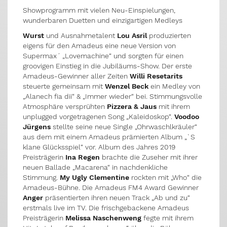
Showprogramm mit vielen Neu-Einspielungen,
wunderbaren Duetten und einzigartigen Medleys
Wurst
und Ausnahmetalent
Lou Asril
produzierten
eigens für den Amadeus eine neue Version von
Supermax´ „Lovemachine“ und sorgten für einen
groovigen Einstieg in die Jubiläums-Show. Der erste
Amadeus-Gewinner aller Zeiten
Willi Resetarits
steuerte gemeinsam mit
Wenzel Beck
ein Medley von
„Alanech fia dii“ & „Immer wieder“ bei. Stimmungsvolle
Atmosphäre versprühten
Pizzera & Jaus
mit ihrem
unplugged vorgetragenen Song „Kaleidoskop“.
Voodoo
Jürgens
stellte seine neue Single „Ohrwaschlkräuler“
aus dem mit einem Amadeus prämierten Album „`S
klane Glücksspiel“ vor. Album des Jahres 2019
Preisträgerin
Ina Regen
brachte die Zuseher mit ihrer
neuen Ballade „Macarena“ in nachdenkliche
Stimmung.
My Ugly Clementine
rockten mit „Who“ die
Amadeus-Bühne. Die Amadeus FM4 Award Gewinner
Anger
präsentierten ihren neuen Track „Ab und zu“
erstmals live im TV. Die frischgebackene Amadeus
Preisträgerin
Melissa Naschenweng
fegte mit ihrem