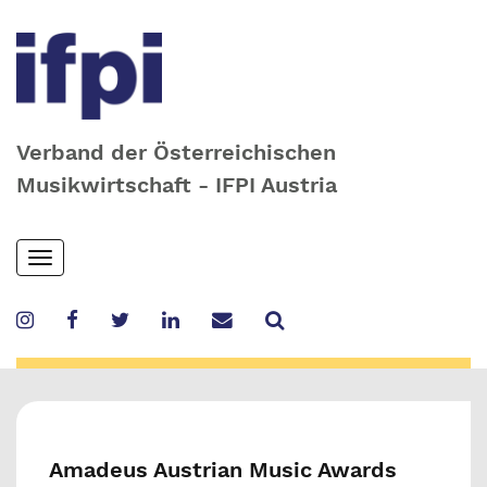
Verband der Österreichischen
Musikwirtschaft - IFPI Austria
Skip
Toggle
to
navigation
main
content
Amadeus Austrian Music Awards