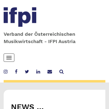
Verband der Österreichischen
Musikwirtschaft - IFPI Austria
Skip
Toggle
to
navigation
main
content
NEWS …