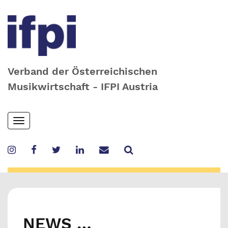
Verband der Österreichischen
Musikwirtschaft - IFPI Austria
Skip
Toggle
to
navigation
main
content
NEWS …