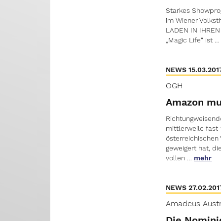
Starkes Showprog
im Wiener Volks
LADEN IN IHREN 
„Magic Life“ ist …
NEWS 15.03.201
OGH
Amazon mu
Richtungweisend
mittlerweile fast
österreichischen 
geweigert hat, di
vollen …
mehr
NEWS 27.02.201
Amadeus Austr
Die Nomini