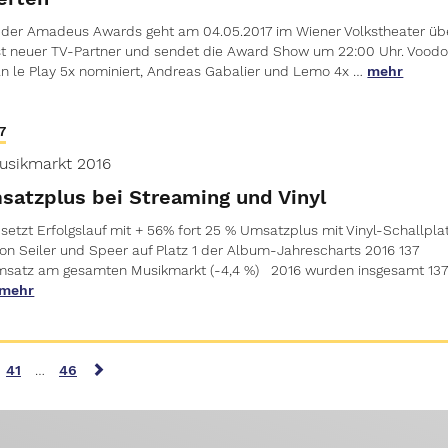
ng der Amadeus Awards geht am 04.05.2017 im Wiener Volkstheater üb
st neuer TV-Partner und sendet die Award Show um 22:00 Uhr. Vood
an le Play 5x nominiert, Andreas Gabalier und Lemo 4x …
mehr
7
usikmarkt 2016
satzplus bei Streaming und Vinyl
setzt Erfolgslauf mit + 56% fort 25 % Umsatzplus mit Vinyl-Schallpla
 Seiler und Speer auf Platz 1 der Album-Jahrescharts 2016 137
Umsatz am gesamten Musikmarkt (-4,4 %) 2016 wurden insgesamt 13
mehr
41
…
46