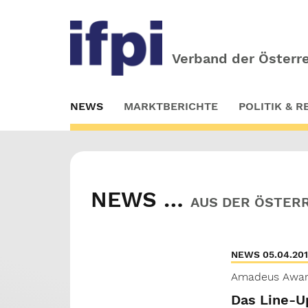
Verband der Österre
Skip
NEWS
MARKTBERICHTE
POLITIK & 
to
main
content
NEWS …
AUS DER ÖSTER
NEWS 05.04.20
Amadeus Awar
Das Line-U