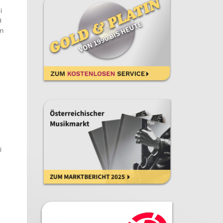
i
H
um
i