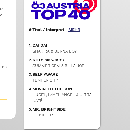
er
oo
#
Titel / Interpret -
MEHR
1.
DAI DAI
SHAKIRA & BURNA BOY
2.
KILLY MANJARO
SUMMER CEM & BILLA JOE
tten
3.
SELF AWARE
7
TEMPER CITY
4.
MOVIN' TO THE SUN
HUGEL, IMAEL ANGEL & ULTRA
NATÉ
5.
MR. BRIGHTSIDE
HE KILLERS