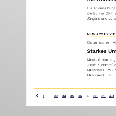
Die 17. Verleihu
die Bühne. ORF i
Jürgens und Juli
NEWS 22.02.201
Österrischer M
Starkes Um
Musik-Streaming 
„Ham Kummst“ von
Millionen Euro 
Millionen Euro …
1
…
33
34
35
36
37
38
39
40