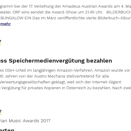
ramm bei der 17. Verleihung der Amadeus Austrian Awards am 4. Ma
theater. ORF eins sendet die Award-Show um 21.45 Uhr. BILDERBUC
BUNGALOW EIN Das im März veröffentlichte vierte Bilderbuch-Alb
mehr
7
ss Speichermedienvergütung bezahlen
es OGH-Urteil im langjährigen Amazon-Verfahren. Amazon wurde vor
 10 Jahren von der Austro Mechana stellvertretend für alle
Verwertungsgesellschaften geklagt, weil sich der Internet-Gigant
e Vergütung für privates Kopieren in Österreich zu bezahlen. Nach zwe
7
ian Music Awards 2017
erten